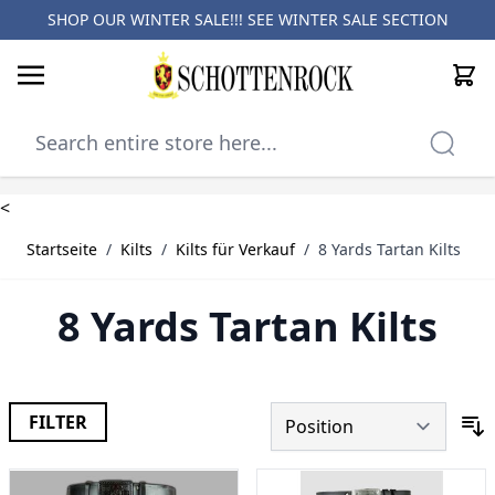
SHOP OUR WINTER SALE!!! SEE
WINTER SALE SECTION
Cart
Skip to Content
<
Startseite
/
Kilts
/
Kilts für Verkauf
/
8 Yards Tartan Kilts
8 Yards Tartan Kilts
FILTER
S