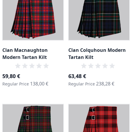
Clan Macnaughton
Clan Colquhoun Modern
Modern Tartan Kilt
Tartan Kilt
Special Price
Special Price
59,80 €
63,48 €
138,00 €
238,28 €
Regular Price
Regular Price