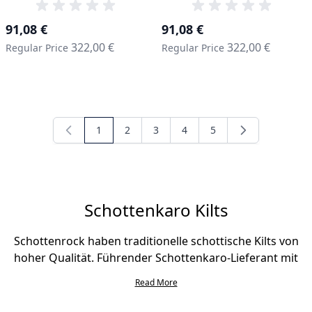
Special Price
Special Price
91,08 €
91,08 €
322,00 €
322,00 €
Regular Price
Regular Price
1
2
3
4
5
You're currently reading page
Seite
Seite
Seite
Seite
Schottenkaro Kilts
Schottenrock haben traditionelle schottische Kilts von
hoher Qualität. Führender Schottenkaro-Lieferant mit
bester Auswahl, jeder Tartan! Diese Tartan Kilts wurden
Read More
mit geringem Budget und perfekter Qualität hergestellt.
Auffällige Tartans mit stilvollen, einheimischen und