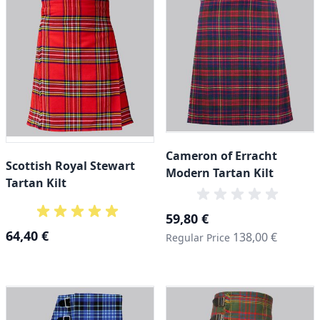
Cameron of Erracht
Scottish Royal Stewart
Modern Tartan Kilt
Tartan Kilt
Special Price
59,80 €
64,40 €
138,00 €
Regular Price