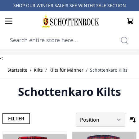
SHOP OUR WINTER SALE!!! SEE
WINTER SALE SECTION
Cart
Skip to Content
<
Startseite
/
Kilts
/
Kilts für Männer
/
Schottenkaro Kilts
Schottenkaro Kilts
FILTER
S