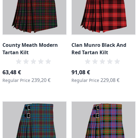
County Meath Modern
Clan Munro Black And
Tartan Kilt
Red Tartan Kilt
Special Price
Special Price
63,48 €
91,08 €
239,20 €
229,08 €
Regular Price
Regular Price