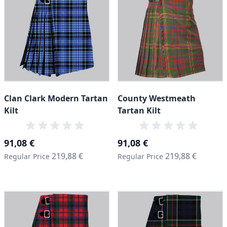
Clan Clark Modern Tartan
County Westmeath
Kilt
Tartan Kilt
Special Price
Special Price
91,08 €
91,08 €
219,88 €
219,88 €
Regular Price
Regular Price