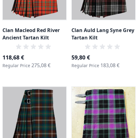
Clan Macleod Red River
Clan Auld Lang Syne Grey
Ancient Tartan Kilt
Tartan Kilt
Special Price
Special Price
118,68 €
59,80 €
275,08 €
183,08 €
Regular Price
Regular Price