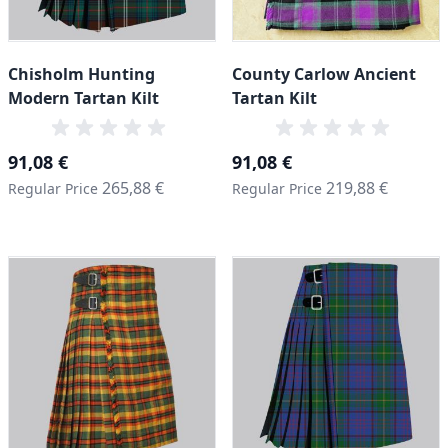
Chisholm Hunting
County Carlow Ancient
Modern Tartan Kilt
Tartan Kilt
Special Price
Special Price
91,08 €
91,08 €
265,88 €
219,88 €
Regular Price
Regular Price