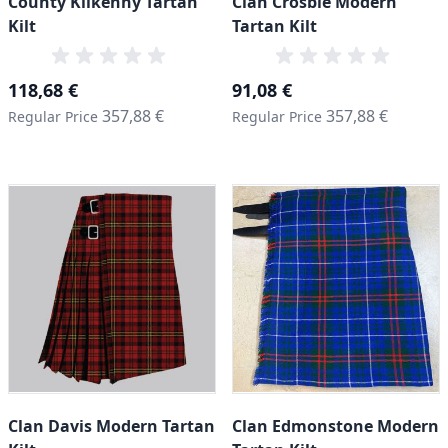
County Kilkenny Tartan
Clan Crosbie Modern
Kilt
Tartan Kilt
Special Price
Special Price
118,68 €
91,08 €
357,88 €
357,88 €
Regular Price
Regular Price
Clan Davis Modern Tartan
Clan Edmonstone Modern