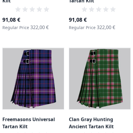
Kilt
Tartan Kilt
Special Price
Special Price
91,08 €
91,08 €
322,00 €
322,00 €
Regular Price
Regular Price
Freemasons Universal
Clan Gray Hunting
Tartan Kilt
Ancient Tartan Kilt