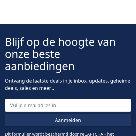
coolen Looks aus hochwertigen Stoffen. Da
Schottenkaro Kilts ein wichtiger Bestandteil der
schottischen Kultur sind, vergessen Sie nicht, eines oder
mehrere mitzunehmen, wenn Sie aus Schottland
kommen, Schottland besuchen oder es einfach lieben.
Blijf op de hoogte van
Wir verkaufen eine riesige Auswahl an Schottenkaro-Kilt-
Kleidung, Sie können sogar Ihren eigenen Tartan
onze beste
entwerfen. Egal, ob Sie den Braveheart-Look, den
aanbiedingen
klassischen Great Kilt oder einen modernen Kiltstil
suchen.
Ontvang de laatste deals in je inbox, updates, geheime
deals, sales en meer...
Aanmelden
Dit formulier wordt beschermd door reCAPTCHA - het