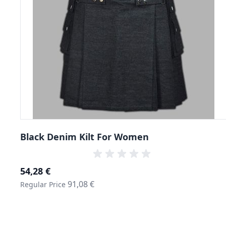
Black Denim Kilt For Women
Special Price
54,28 €
91,08 €
Regular Price