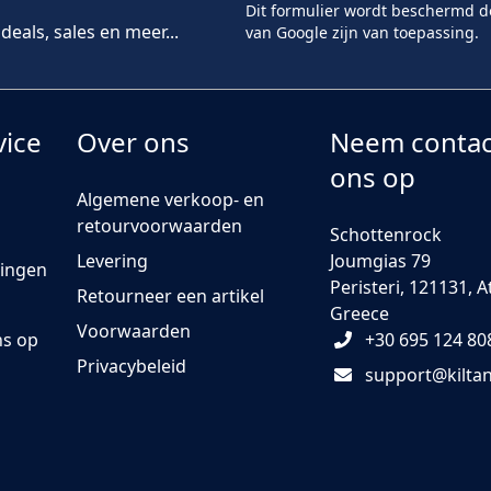
Dit formulier wordt beschermd 
eals, sales en meer...
van Google zijn van toepassing.
vice
Over ons
Neem contac
ons op
Algemene verkoop- en
retourvoorwaarden
Schottenrock
Levering
Joumgias 79
dingen
Peristeri, 121131, 
Retourneer een artikel
Greece
Voorwaarden
ns op
+30 695 124 80
Privacybeleid
support@kilt