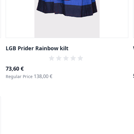
LGB Prider Rainbow kilt
Special Price
73,60 €
138,00 €
Regular Price