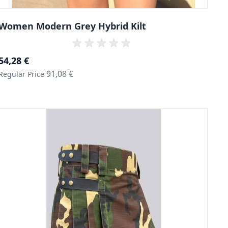
Women Modern Grey Hybrid Kilt
Special Price
54,28 €
91,08 €
Regular Price