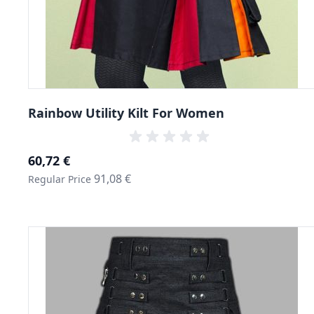
Rainbow Utility Kilt For Women
Special Price
60,72 €
91,08 €
Regular Price