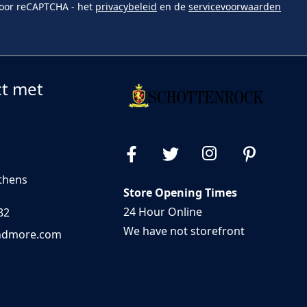
door reCAPTCHA - het
privacybeleid
en de
servicevoorwaarden
t met
Athens
Store Opening Times
24 Hour Online
82
We have not storefront
andmore.com