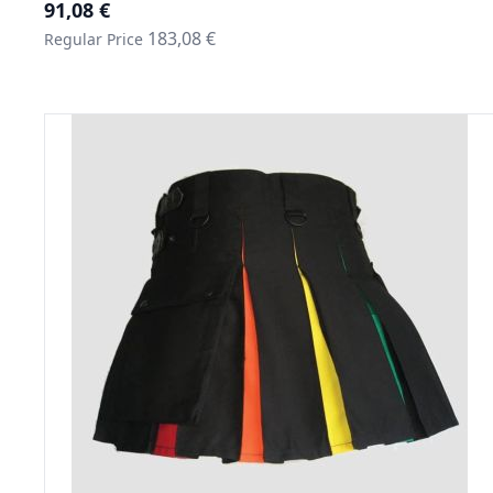
Special Price
91,08 €
183,08 €
Regular Price