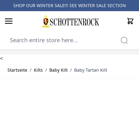
SHOP OUR WINTER SALE!!! SEE
WINTER SALE SECTION
Cart
Skip to Content
<
Startseite
/
Kilts
/
Baby Kilt
/
Baby Tartan Kilt