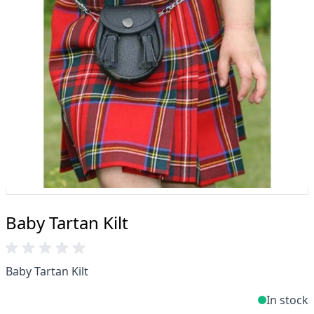
Profiteer van onze beroemde
prijsvergelijkingsaanbieding, gratis levering boven
de £200 en 14 dagen retourbeleid.
Deskundigheid wanneer u het nodig heeft
Kunt u niet vinden wat u zoekt? Ons vriendelijke,
deskundige team helpt en adviseert u graag. E-
mail.
support@kiltandmore.com
Misschien wil je een aangepaste bestelling zien?
neem contact op met onze geweldige
klantenservice!
Baby Tartan Kilt
Baby Tartan Kilt
In stock