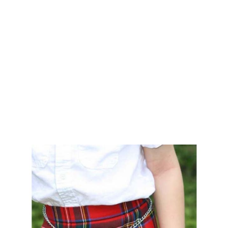
Waarom kiezen voor Schottenrock?
Vakmanschap van een kleermakersbedrijf voor
meer dan 20 jaar.
Totale inzet voor klanttevredenheid.