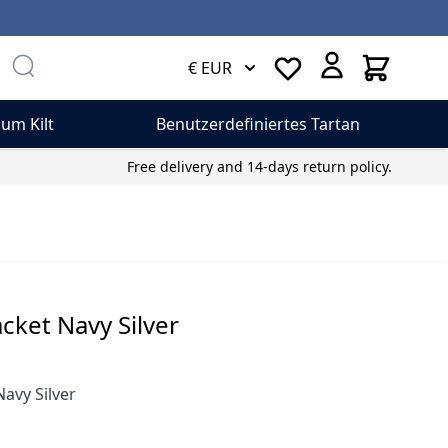
Cart
€ EUR
um Kilt
Benutzerdefiniertes Tartan
Free delivery and 14-days return policy.
acket Navy Silver
Navy Silver