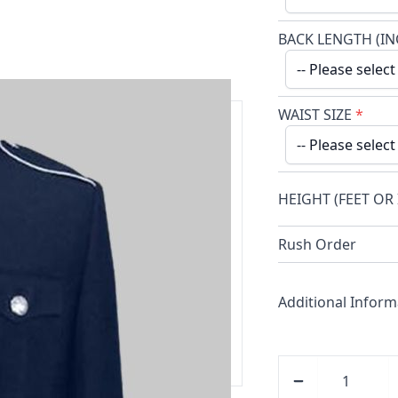
BACK LENGTH (IN
WAIST SIZE
*
an 20 jaar.
HEIGHT (FEET OR
ding, gratis levering boven de
Rush Order
Additional Inform
kundige team helpt en adviseert u
em contact op met onze geweldige