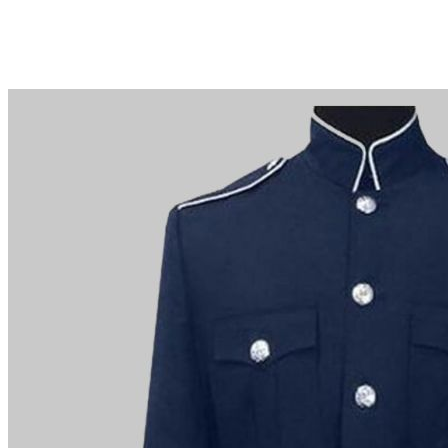
Waarom kiezen voor Schottenrock?
Vakmanschap van een kleermakersbedrijf voor meer d
Totale inzet voor klanttevredenheid.
Profiteer van onze beroemde prijsvergelijkingsaanbie
£200 en 14 dagen retourbeleid.
Deskundigheid wanneer u het nodig heeft
Kunt u niet vinden wat u zoekt? Ons vriendelijke, des
graag. E-mail.
support@kiltandmore.com
Misschien wil je een aangepaste bestelling zien? ne
klantenservice!