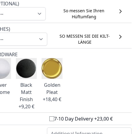
PTIONAL)
So messen Sie Ihren
Hüftumfang
CHES)
SO MESSEN SIE DIE KILT-
LÄNGE
RDWARE
lver
Black
Golden
rome
Matt
Pleat
Finish
+18,40 €
+9,20 €
7-10 Day Delivery +23,00 €