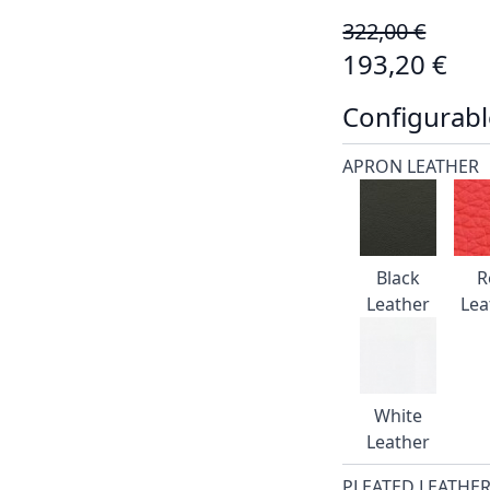
322,00 €
193,20 €
Configurabl
APRON LEATHER
Black
R
Leather
Lea
White
Leather
PLEATED LEATHE