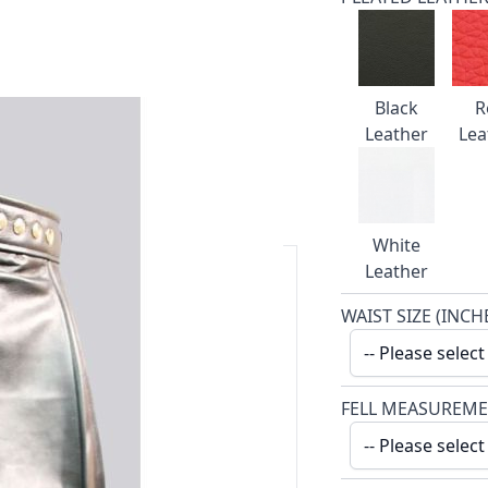
Black
R
Leather
Lea
White
Leather
WAIST SIZE (INCH
an 20 jaar.
ding, gratis levering boven de
FELL MEASUREME