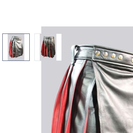
View larger image
View larger image
Waarom kiezen voor Schottenrock?
Vakmanschap van een kleermakersbedrijf voor meer d
Totale inzet voor klanttevredenheid.
Profiteer van onze beroemde prijsvergelijkingsaanbie
£200 en 14 dagen retourbeleid.
Deskundigheid wanneer u het nodig heeft