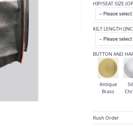
kundige team helpt en adviseert u
HIP/SEAT SIZE (O
em contact op met onze geweldige
KILT LENGTH (IN
BUTTON AND HA
Antique
Si
Brass
Ch
Rush Order