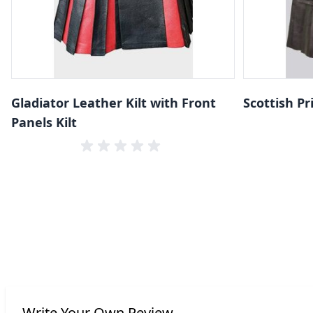
Gladiator Leather Kilt with Front
Scottish Pr
Panels Kilt
Write Your Own Review