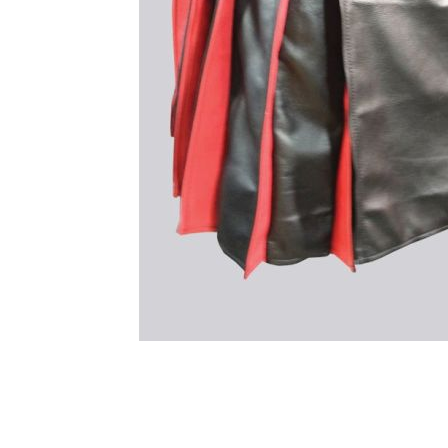
Kunt u niet vinden wat u zoekt? Ons vriendelijke, des
graag. E-mail.
support@kiltandmore.com
Misschien wil je een aangepaste bestelling zien? ne
klantenservice!