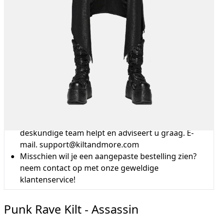
Waarom kiezen voor Schottenrock?
Vakmanschap van een kleermakersbedrijf voor
meer dan 20 jaar.
Totale inzet voor klanttevredenheid.
Profiteer van onze beroemde
prijsvergelijkingsaanbieding, gratis levering boven
de £200 en 14 dagen retourbeleid.
Deskundigheid wanneer u het nodig heeft
Kunt u niet vinden wat u zoekt? Ons vriendelijke,
deskundige team helpt en adviseert u graag. E-
mail.
support@kiltandmore.com
Misschien wil je een aangepaste bestelling zien?
neem contact op met onze geweldige
klantenservice!
Punk Rave Kilt - Assassin