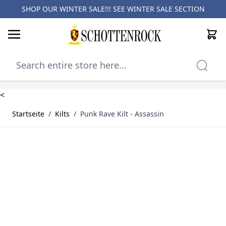
SHOP OUR WINTER SALE!!! SEE
WINTER SALE SECTION
Cart
Skip to Content
<
Startseite
/
Kilts
/
Punk Rave Kilt - Assassin