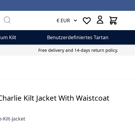
Cart
€ EUR
um Kilt
Benutzerdefiniertes Tartan
Free delivery and 14-days return policy.
harlie Kilt Jacket With Waistcoat
-Kilt-Jacket