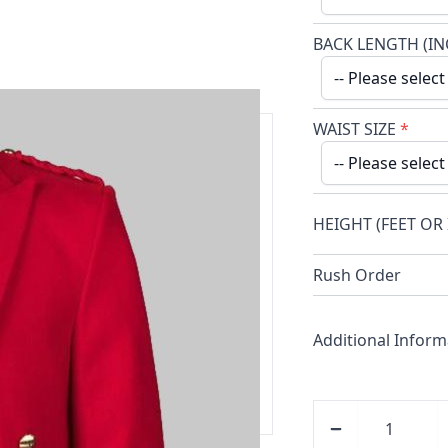
BACK LENGTH (IN
WAIST SIZE
*
an 20 jaar.
HEIGHT (FEET OR
ding, gratis levering boven de
Rush Order
Additional Inform
kundige team helpt en adviseert u
em contact op met onze geweldige