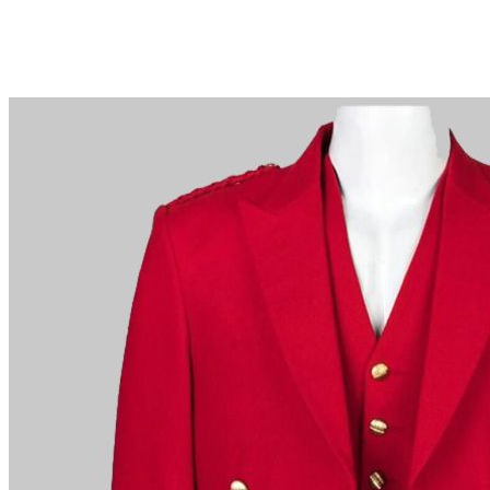
Waarom kiezen voor Schottenrock?
Vakmanschap van een kleermakersbedrijf voor meer d
Totale inzet voor klanttevredenheid.
Profiteer van onze beroemde prijsvergelijkingsaanbie
£200 en 14 dagen retourbeleid.
Deskundigheid wanneer u het nodig heeft
Kunt u niet vinden wat u zoekt? Ons vriendelijke, des
graag. E-mail.
support@kiltandmore.com
Misschien wil je een aangepaste bestelling zien? ne
klantenservice!